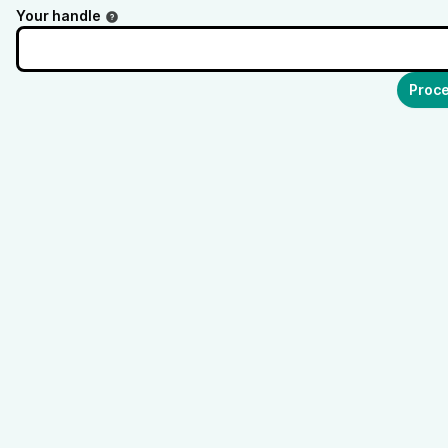
Your handle
Proce