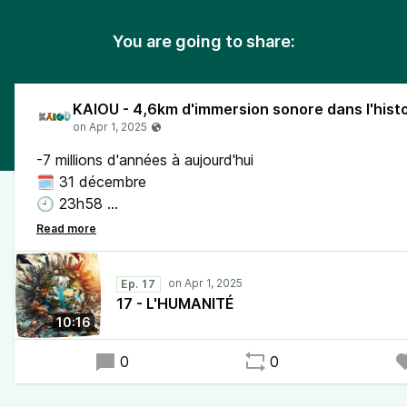
You are going to share:
-7 millions d'années à aujourd'hui
🗓️ 31 décembre
🕘 23h58
📍4 km 593 m. à fin de la marche (distance totale par
Ep. 17
17 - L'HUMANITÉ
10:16
0
0