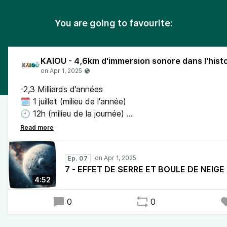
You are going to favourite:
-2,3 Milliards d’années
🗓️ 1 juillet (milieu de l'année)
🕘 12h (milieu de la journée)
📍2 km 300 m. (distance totale parcourue, moitié de l
Ep. 07
7 - EFFET DE SERRE ET BOULE DE NEIGE
4:52
0
0