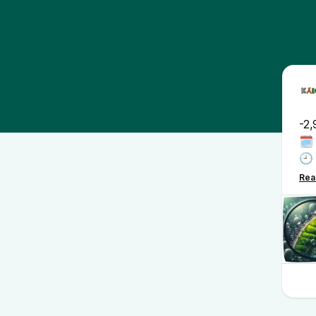
-2,
🗓️
🕘
📍1