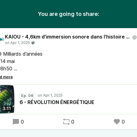
You are going to share:
KAIOU - 4,6km d'immersion sonore dans l'histoire de notre Terre
9 Milliards d’années
 14 mai
 8h50
 km 700 m. (distance totale parcourue)
Ep. 06
6 - RÉVOLUTION ÉNERGÉTIQUE
3:11
0
0
0