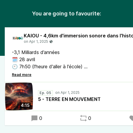
You are going to favourite:
-3,1 Milliards d’années
🗓️ 28 avril
🕘 7h50 (l'heure d'aller à l'école)
📍1 km 500 m. (distance totale parcourue)
Ep. 05
5 - TERRE EN MOUVEMENT
4:15
0
0