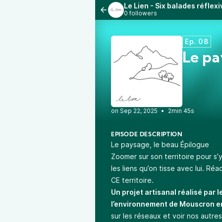
Le Lien - Six balades réflexi
0 followers
Ep. 08
Le pa
•
2min 45s
EPISODE DESCRIPTION
Le paysage, le beau Épilogue
Zoomer sur son territoire pour s’y
les liens qu’on tisse avec lui. Ré
CE territoire.
Un projet artisanal réalisé par l
l’environnement de Mouscron e
sur les réseaux et voir nos autres