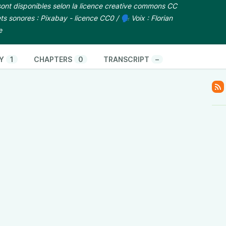
ont disponibles selon la
licence creative commons CC
s sonores : Pixabay - licence CC0 / 🗣️ Voix : Florian
e
Y
1
CHAPTERS
0
TRANSCRIPT
–